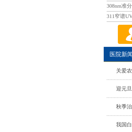
308nm准
311窄谱U
医院新
关爱农
迎元旦
秋季治
我国白