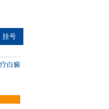
挂号
疗白癜