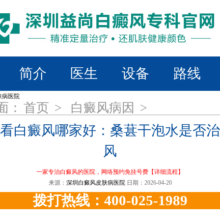
简介
医生
设备
路线
面：
首页
>
白癜风病因
>
看白癜风哪家好：桑葚干泡水是否治
风
一家专治白癜风的医院，网络预约免挂号费
【详细流程】
来源：
深圳白癜风皮肤病医院
日期：2026-04-20
拨打热线：400-025-1989