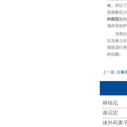
略。所以了
色斑数目少
科医院
脱色
视科学的护
当然白癜
以当身上出
医院进行有
的信赖。
上一篇:
白癜
林铄泓
谢召宏
体外药离