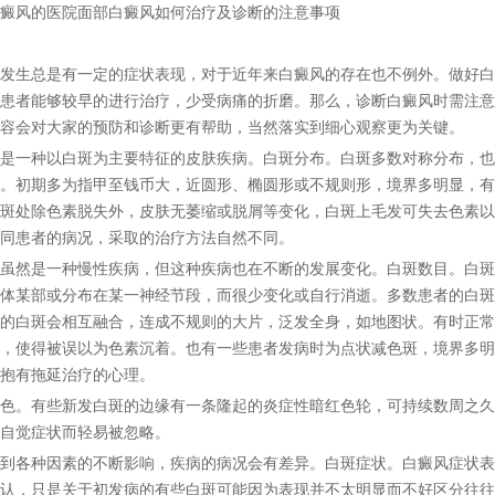
癜风的医院面部白癜风如何治疗及诊断的注意事项
生总是有一定的症状表现，对于近年来白癜风的存在也不例外。做好白
患者能够较早的进行治疗，少受病痛的折磨。那么，诊断白癜风时需注意
容会对大家的预防和诊断更有帮助，当然落实到细心观察更为关键。
一种以白斑为主要特征的皮肤疾病。白斑分布。白斑多数对称分布，也
。初期多为指甲至钱币大，近圆形、椭圆形或不规则形，境界多明显，有
斑处除色素脱失外，皮肤无萎缩或脱屑等变化，白斑上毛发可失去色素以
同患者的病况，采取的治疗方法自然不同。
然是一种慢性疾病，但这种疾病也在不断的发展变化。白斑数目。白斑
体某部或分布在某一神经节段，而很少变化或自行消逝。多数患者的白斑
的白斑会相互融合，连成不规则的大片，泛发全身，如地图状。有时正常
，使得被误以为色素沉着。也有一些患者发病时为点状减色斑，境界多明
抱有拖延治疗的心理。
。有些新发白斑的边缘有一条隆起的炎症性暗红色轮，可持续数周之久
自觉症状而轻易被忽略。
各种因素的不断影响，疾病的病况会有差异。白斑症状。白癜风症状表
认，只是关于初发病的有些白斑可能因为表现并不太明显而不好区分往往