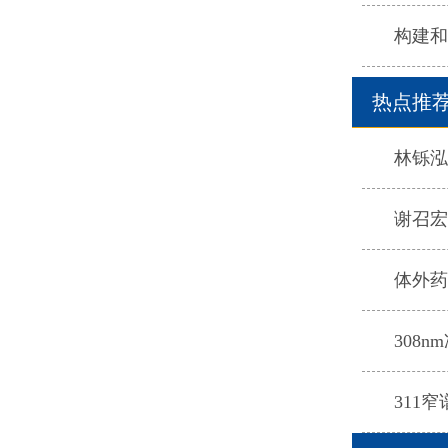
构建和
热点推
林铄泓
谢召宏
体外药
308
311窄