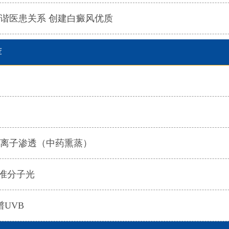
谐医患关系 创建白癜风优质
荐
离子渗透（中药熏蒸）
nm准分子光
谱UVB