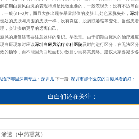
解初期白癜风白斑的表现特点是比较重要的，一般表现为：没有不适等自
，一般仅1~2片，而且大多出现在暴露部位的皮肤上;处色素脱失外，
深圳
斑处的皮肤与周围的皮肤一样，没有炎症、脱屑或萎缩等变化。当然患者
理，会让疾病更早的远离自己。
风的康复还需要注意这样的常识。早发现。由于初期白癜风的治疗难度
现白斑现象时应该
深圳白癜风治疗专科医院
及时的进行区分，在无法区分
效的确诊，而不能因为白斑面积小数目少而将其忽略。建议大家要减少各
风治疗哪里深圳专业：深圳儿
下一篇:
深圳市那个医院的白癜风看的好：
白白们还在关注：
子渗透（中药熏蒸）