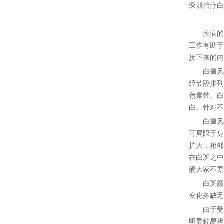
深圳治疗白
疾病的发
工作有助于
接下来的内
白癜风是
经节段排列
色素带。白
白。针对不
白癜风虽
可局限于身
扩大，相邻
在白斑之中
醒大家不要
白斑颜色
变化多缺乏
由于受到
明显轻易辨