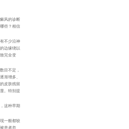
癜风的诊断
哪些？相信
有不少沿神
的边缘绕以
致完全变
数目不定，
逐渐增多、
的皮肤残留
显。特别提
，这种早期
现一般都较
被患者忽