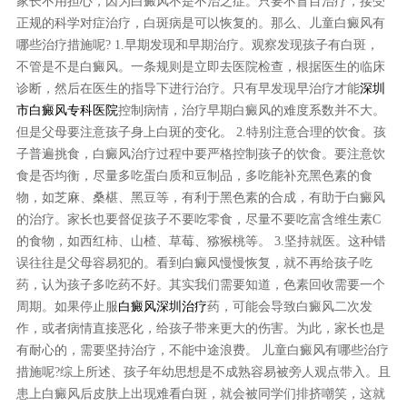
家长不用担心，因为白癜风不是不治之症。只要不盲目治疗，接受
正规的科学对症治疗，白斑病是可以恢复的。那么、儿童白癜风有
哪些治疗措施呢? 1.早期发现和早期治疗。观察发现孩子有白斑，
不管是不是白癜风。一条规则是立即去医院检查，根据医生的临床
诊断，然后在医生的指导下进行治疗。只有早发现早治疗才能
深圳
市白癜风专科医院
控制病情，治疗早期白癜风的难度系数并不大。
但是父母要注意孩子身上白斑的变化。 2.特别注意合理的饮食。孩
子普遍挑食，白癜风治疗过程中要严格控制孩子的饮食。要注意饮
食是否均衡，尽量多吃蛋白质和豆制品，多吃能补充黑色素的食
物，如芝麻、桑椹、黑豆等，有利于黑色素的合成，有助于白癜风
的治疗。家长也要督促孩子不要吃零食，尽量不要吃富含维生素C
的食物，如西红柿、山楂、草莓、猕猴桃等。 3.坚持就医。这种错
误往往是父母容易犯的。看到白癜风慢慢恢复，就不再给孩子吃
药，认为孩子多吃药不好。其实我们需要知道，色素回收需要一个
周期。如果停止服
白癜风深圳治疗
药，可能会导致白癜风二次发
作，或者病情直接恶化，给孩子带来更大的伤害。为此，家长也是
有耐心的，需要坚持治疗，不能中途浪费。 儿童白癜风有哪些治疗
措施呢?综上所述、孩子年幼思想是不成熟容易被旁人观点带入。且
患上白癜风后皮肤上出现难看白斑，就会被同学们排挤嘲笑，这就