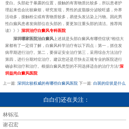
变白。头部处于暴露的位置，接触的有害物质比较多，所以患者护
理起来也会比较麻烦，研究发现，男性的皮脂腺分泌较旺盛，外界
活动多，接触粉尘或有害物质较多，易使头发沾染上污物。因此男
性白癫风患者发病部位在头部的，要更加注重头部的清洁。推荐阅
读》》》
深圳治疗白癜风专科医院
深圳哪家医院治白癜风
上述就是头部白癜风有哪些症状?相信大
家都有了一定得了解，白癜风科学治疗有以下四点：第一，抓住发
病早期进行治疗。第二，要保证安全治疗第三，采用综合方法治疗
第四，进行分期对症治疗。建议您还是尽快去正规专业的医院进行
确诊和治疗和治疗。根据白癜风类型的不同选择适合的治疗方法!
深
圳益尚白癜风医院
上一篇:
深圳比较权威的有哪些白癜风医院
下一篇:
白斑的症状是什么
白白们还在关注：
林铄泓
谢召宏