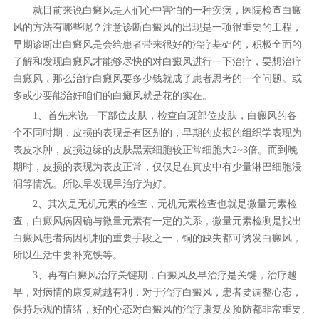
就目前来说白癜风是人们心中害怕的一种疾病，医院检查白癜
风的方法有哪些呢？注意诊断白癜风的出现是一项很重要的工程，
早期诊断出白癜风是会给患者带来很好的治疗基础的，积极全面的
了解和发现白癜风才能够尽快的对白癜风进行一下治疗，要想治疗
白癜风，那么治疗白癜风要多少钱就成了患者思考的一个问题。或
多或少要能治好咱们的白癜风就是花的实在。
1、首先来说一下部位皮肤，检查白斑部位皮肤，白癜风的各
个不同时期，皮损的表现是有区别的，早期的皮损的组织学表现为
表皮水肿，皮损边缘的皮肤黑素细胞较正常细胞大2~3倍。而到晚
期时，皮损的表现为表皮正常，仅仅是在真皮中有少量淋巴细胞浸
润等情况。所以早发现早治疗为好。
2、其次是无机元素的检查，无机元素检查也就是微量元素检
查，白癜风病因确与微量元素有一定的关系，微量元素检测是找出
白癜风患者病因机制的重要手段之一，铜的缺失都可诱发白癜风，
所以生活中要补充铁等。
3、再有白癜风治疗关键期，白癜风及早治疗是关键，治疗越
早，对病情的康复就越有利，对于治疗白癜风，患者要调整心态，
保持乐观的情绪，好的心态对白癜风的治疗康复及预防都非常重要;